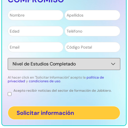
Nombre
*
Apellidos
*
¿Eres un apasionado de la tecnología y te
fascina el poder de los algoritmos? ¡Conviértete
Número
*
Teléfono
*
en un maestro de Python y domina el futuro de
la programación!
Email
*
Código
Aprende los fundamentos de este lenguaje versátil y
Postal
*
conviértete en un experto en programación.
Nivel
de
Estudios
*
Al hacer click en "Solicitar Información" acepto la
política de
Durante el curso aprenderás a:
privacidad
y
condiciones de uso
.
Acepto recibir noticias del sector de formación de Jobkiero.
Legal
Dominar los fundamentos de Python:
crea e
interpreta scripts de Python simples
Comprender y aplicar conceptos
de programación
lógica como condicionales, bucles y funciones.