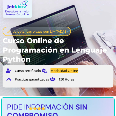
Descubre la mejor
formación online
¡Anticípate! Las plazas son LIMITADAS
Curso Online de
Programación en Lenguaje
Python
Curso certificado
Modalidad Online
Prácticas garantizadas
150 Horas
PIDE INFORMACIÓN
SIN
4,5 / 5 Valoración media
COMPROMISO