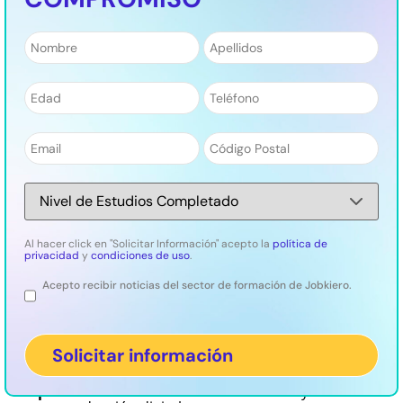
Nombre
*
Apellidos
*
¿Deseas dar vida a tus proyectos
audiovisuales? ¡Aprende con el curso de edición
Número
*
Teléfono
*
de vídeo!
¡Descubre todo lo que necesitas saber sobre el mundo
del montaje audiovisual con el curso de edición de
Email
*
Código
vídeo!
Postal
*
Nivel
de
Estudios
*
Al hacer click en "Solicitar Información" acepto la
política de
Durante el curso aprenderás a:
privacidad
y
condiciones de uso
.
Acepto recibir noticias del sector de formación de Jobkiero.
Legal
Dominar herramientas
de edición de vídeo.
Organizar y simplificar
procesos de montaje
audiovisual.
Aplicar técnicas
de corrección de color y