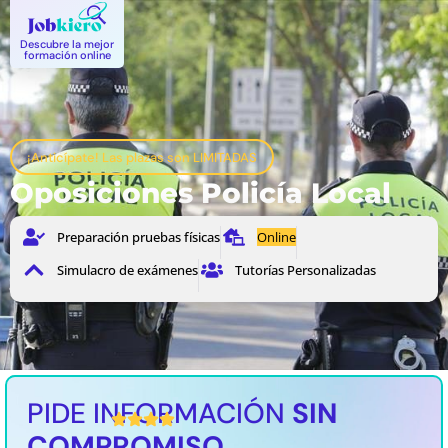
Descubre la mejor
formación online
¡Anticípate! Las plazas son LIMITADAS
Oposiciones Policía Local
Preparación pruebas físicas
Online
Simulacro de exámenes
Tutorías Personalizadas
PIDE INFORMACIÓN
SIN
4,5 / 5 Valoración media
COMPROMISO