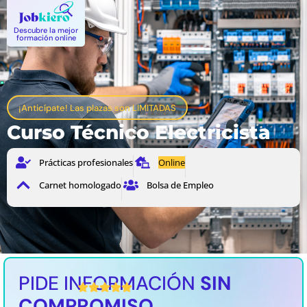
Descubre la mejor
formación online
¡Anticípate! Las plazas son LIMITADAS
Curso Técnico Electricista
Prácticas profesionales
Online
Carnet homologado
Bolsa de Empleo
PIDE INFORMACIÓN
SIN
8 / 10 Valoración media
COMPROMISO