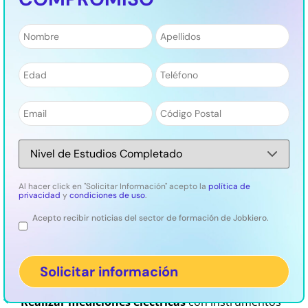
Nombre
*
Apellidos
*
¿Quieres dominar la electricidad? ¡Asegúrate un
futuro en el sector con el Curso Técnico
Número
*
Teléfono
*
Electricista!
Aprende a instalar, mantener y reparar sistemas
eléctricos de forma segura. ¡Obtén tu certificado y abre
Email
*
Código
las puertas a un futuro profesional prometedor!
Postal
*
Nivel
de
Estudios
*
Durante el curso aprenderás a:
Al hacer click en "Solicitar Información" acepto la
política de
privacidad
y
condiciones de uso
.
Acepto recibir noticias del sector de formación de Jobkiero.
Legal
Comprender los conceptos básicos
de la electricidad,
como la corriente.
Interpretar esquemas eléctricos
y utilizar símbolos
eléctricos.
Realizar mediciones eléctricas
con instrumentos