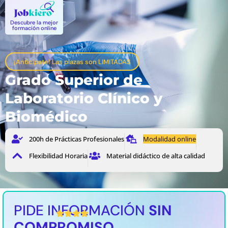
Descubre la mejor
formación online
¡Anticípate! Las plazas son LIMITADAS
Grado Superior de
Laboratorio Clínico y
Biomédico
200h de Prácticas Profesionales
Modalidad online
Flexibilidad Horaria
Material didáctico de alta calidad
PIDE INFORMACIÓN
SIN
4,7 / 41 valoración media
COMPROMISO