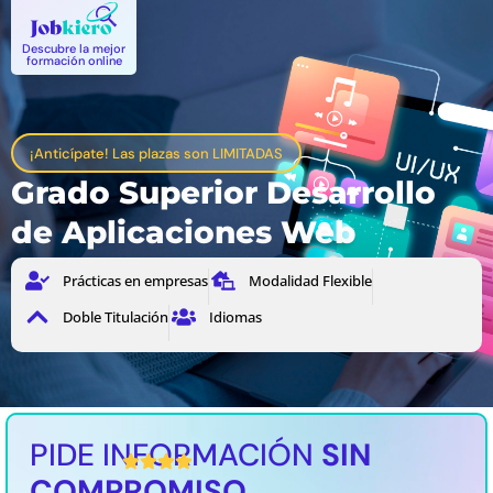
Descubre la mejor
formación online
¡Anticípate! Las plazas son LIMITADAS
Grado Superior Desarrollo
de Aplicaciones Web
Prácticas en empresas
Modalidad Flexible
Doble Titulación
Idiomas
PIDE INFORMACIÓN
SIN
4,5 / 5 Valoración media
COMPROMISO