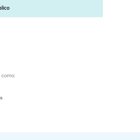
lico
s como:
es