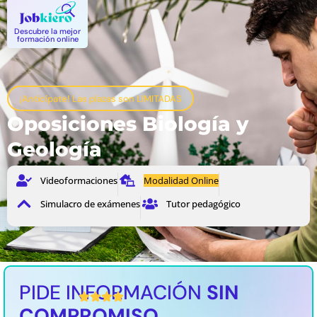
Descubre la mejor
formación online
¡Anticípate! Las plazas son LIMITADAS
Oposiciones Biología y
Geología
Videoformaciones
Modalidad Online
Simulacro de exámenes
Tutor pedagógico
PIDE INFORMACIÓN
SIN
4,5 / 5 Valoración media
COMPROMISO