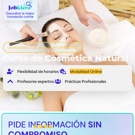
Descubre la mejor
formación online
¡Anticípate! Las plazas son LIMITADAS
Curso de Cosmética Natural
Flexibilidad de horarios
Modalidad Online
Profesores expertos
Prácticas Profesionales
PIDE INFORMACIÓN
SIN
4,5 / 5 Valoración media
COMPROMISO