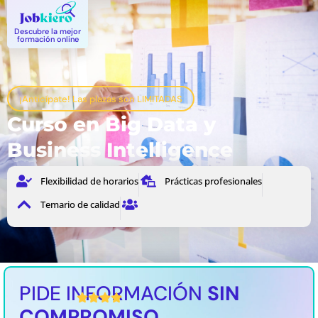
Descubre la mejor
formación online
¡Anticípate! Las plazas son LIMITADAS
Curso en Big Data y
Business Intelligence
Flexibilidad de horarios
Prácticas profesionales
Temario de calidad
PIDE INFORMACIÓN
SIN
4,8 / 36 valoración media
COMPROMISO