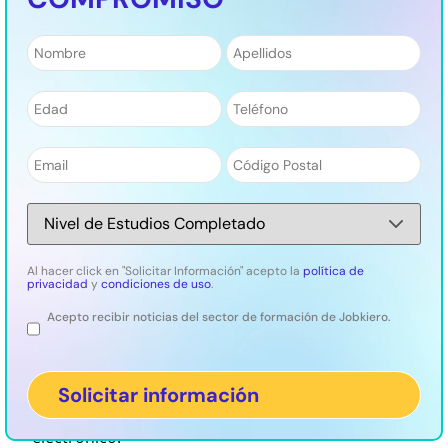
Nombre
*
Apellidos
*
¿Buscas formar parte de la transformación
digital de las empresas? ¡Conviértete en
Número
*
Teléfono
*
profesional con el Máster en Transformación
Digital!
Email
*
Código
Transforma negocios y lidera el cambio digital con
Postal
*
estrategias innovadoras.
¡Obtén certificaciones oficiales en transformación digital!
Nivel
de
Estudios
*
Al hacer click en "Solicitar Información" acepto la
política de
privacidad
y
condiciones de uso
.
Durante el curso aprenderás a:
Acepto recibir noticias del sector de formación de Jobkiero.
Legal
Diseñar y ejecutar
estrategias
de marketing digital.
Optimizar y gestionar
plataformas de comercio
electrónico.