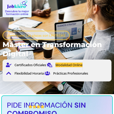
Descubre la mejor
formación online
¡Anticípate! Las plazas son LIMITADAS
Máster en Transformación
Digital
Certificados Oficiales
Modalidad Online
Flexibilidad Horaria
Prácticas Profesionales
PIDE INFORMACIÓN
SIN
4,5 / 5 Valoración media
COMPROMISO