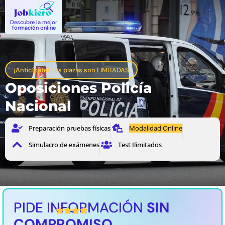
Descubre la mejor
formación online
¡Anticípate! Las plazas son LIMITADAS
Oposiciones Policía
Nacional
Preparación pruebas físicas
Modalidad Online
Simulacro de exámenes
Test Ilimitados
PIDE INFORMACIÓN
SIN
4,5 / 5 Valoración media
COMPROMISO