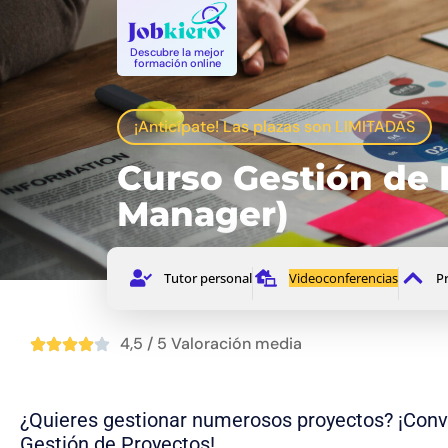
Descubre la mejor
formación online
¡Anticípate! Las plazas son LIMITADAS
Curso Gestión de 
Manager)
Tutor personal
Videoconferencias
Pr
4,5 / 5 Valoración media
¿Quieres gestionar numerosos proyectos? ¡Convié
Gestión de Proyectos!