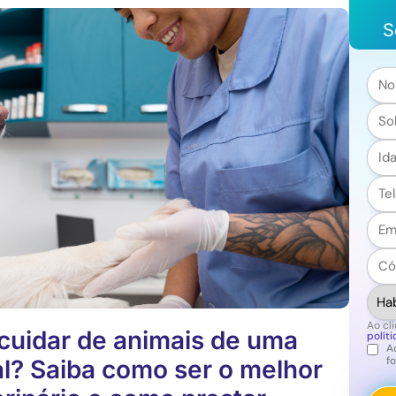
S
No
*
Sob
*
Núm
*
Tel
*
Emai
*
Cód
Post
*
Habi
*
Ao cli
cuidar de animais de uma
polít
A
Legal
f
al? Saiba como ser o melhor