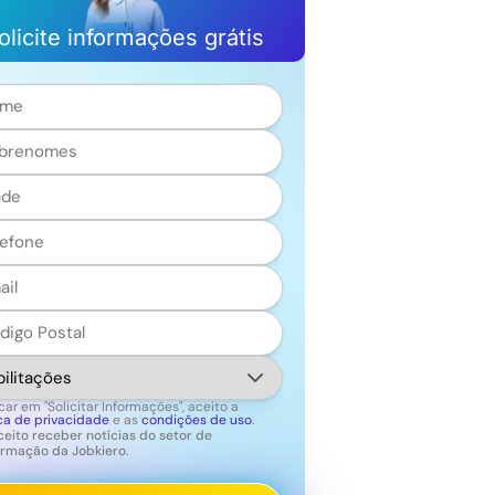
olicite informações grátis
me
renomes
ero
éfono
l
igo
al
litações
car em "Solicitar Informações", aceito a
ica de privacidade
e as
condições de uso
.
ceito receber notícias do setor de
ormação da Jobkiero.