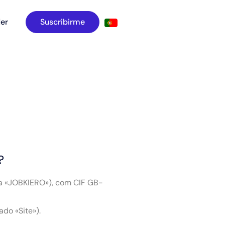
er
Suscribirme
?
a «JOBKIERO»), com CIF GB-
do «Site»).