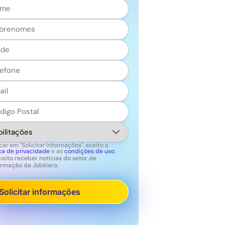
me
renomes
ero
éfono
l
igo
al
litações
car em "Solicitar Informações", aceito a
ica de privacidade
e as
condições de uso
.
ceito receber notícias do setor de
ormação da Jobkiero.