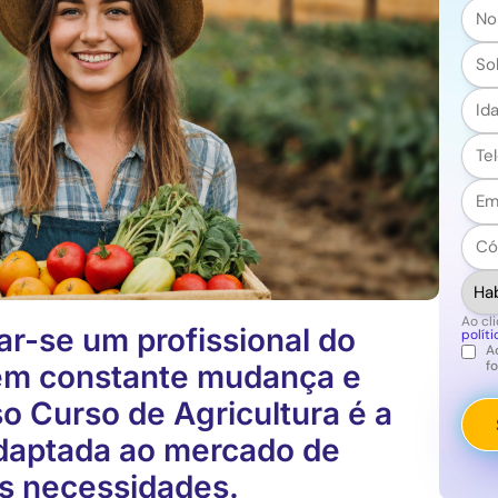
No
*
Sob
*
Núm
*
Tel
*
Emai
*
Cód
Post
*
Habi
*
Ao cli
ar-se um profissional do
polít
A
Legal
f
 em constante mudança e
o Curso de Agricultura é a
daptada ao mercado de
as necessidades.