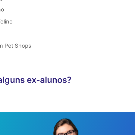
no
felino
m Pet Shops
alguns ex-alunos?