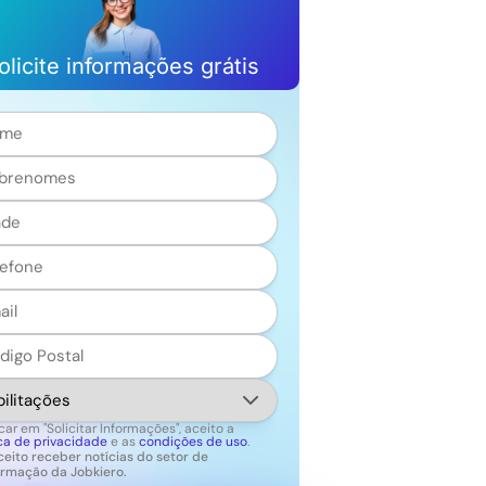
olicite informações grátis
me
renomes
ero
éfono
l
igo
al
litações
car em "Solicitar Informações", aceito a
ica de privacidade
e as
condições de uso
.
ceito receber notícias do setor de
ormação da Jobkiero.